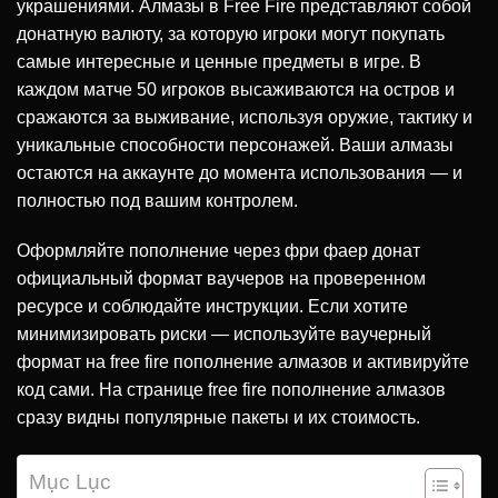
украшениями. Алмазы в Free Fire представляют собой
донатную валюту, за которую игроки могут покупать
самые интересные и ценные предметы в игре. В
каждом матче 50 игроков высаживаются на остров и
сражаются за выживание, используя оружие, тактику и
уникальные способности персонажей. Ваши алмазы
остаются на аккаунте до момента использования — и
полностью под вашим контролем.
Оформляйте пополнение через фри фаер донат
официальный формат ваучеров на проверенном
ресурсе и соблюдайте инструкции. Если хотите
минимизировать риски — используйте ваучерный
формат на free fire пополнение алмазов и активируйте
код сами. На странице free fire пополнение алмазов
сразу видны популярные пакеты и их стоимость.
Mục Lục