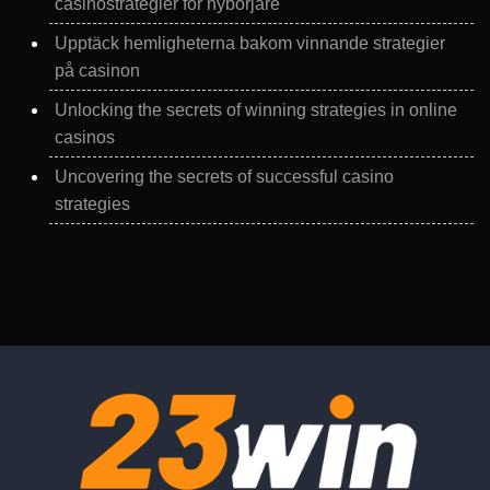
casinostrategier för nybörjare
Upptäck hemligheterna bakom vinnande strategier
på casinon
Unlocking the secrets of winning strategies in online
casinos
Uncovering the secrets of successful casino
strategies