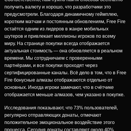
получить валюту и хорошо, что разработчики это
предусмотрели. Благодаря динамичному геймплею,
коротким матчам и постоянным обновлениям, Free Fire
остаётся одним из лидеров в жанре мобильных
шутеров и привлекает миллионы игроков по всему
миру. На странице покупки всегда отображается
актуальная стоимость — она обновляется в реальном
времени. Мы сотрудничаем с проверенными
партнёрами, и все покупки проходят через
сертифицированные каналы. Всё дело в том, что в Free
Fire бонусные алмазы отображаются отдельно от
основных. Иногда игроки замечают, что в счётчике
отображается меньше алмазов, чем указано в покупке.
Исследования показывают, что 73% пользователей,
регулярно отправляющих донаты, отмечают
положительное эмоциональное воздействие этого
процесса. Сегодня донаты составляют около 40%