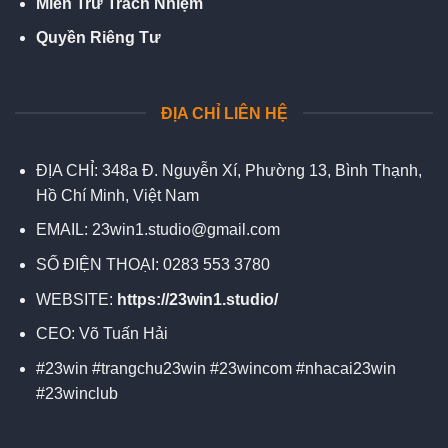
Miễn Trừ Trách Nhiệm
Quyền Riêng Tư
ĐỊA CHỈ LIÊN HỆ
ĐỊA CHỈ:
348a Đ. Nguyễn Xí, Phường 13, Bình Thạnh,
Hồ Chí Minh, Việt Nam
EMAIL:
23win1.studio@gmail.com
SỐ ĐIỆN THOẠI:
0283 553 3780
WEBSITE:
https://23win1.studio/
CEO:
Võ Tuấn Hải
#23win #trangchu23win #23wincom #nhacai23win
#23winclub