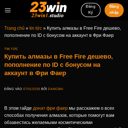
Bỏ
Đăng
Đăng
qua
nhập
Ký
nội
dung
Trang chủ
»
tin tức
»
Купить алмазы в Free Fire дешево,
пополнение по ID с бонусом на аккаунт в Фри Фаер
TIN TỨC
Купить алмазы в Free Fire дешево,
пополнение по ID с бонусом на
аккаунт в Фри Фаер
ĐĂNG VÀO
07/01/2026
BỞI
DANGBAI
В этом гайде
донат фри фаер
мы расскажем о всех
способах получения алмазов, которые помогут вам
обзавестись желаемыми косметическими