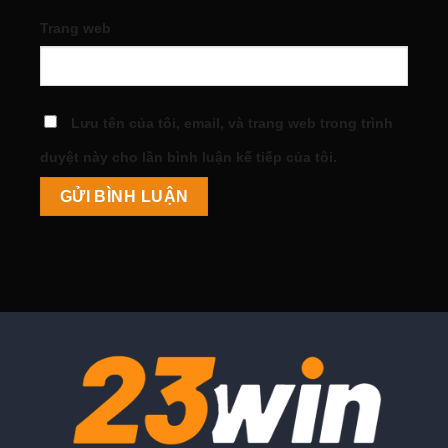
Trang web
Lưu tên của tôi, email, và trang web trong trình
duyệt này cho lần bình luận kế tiếp của tôi.