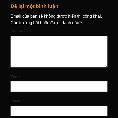
Để lại một bình luận
Email của bạn sẽ không được hiển thị công khai.
Các trường bắt buộc được đánh dấu
*
Bình luận
*
Tên
*
Email
*