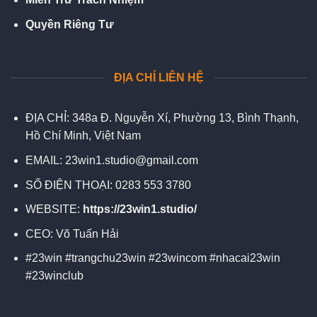
Quyền Riêng Tư
ĐỊA CHỈ LIÊN HỆ
ĐỊA CHỈ:
348a Đ. Nguyễn Xí, Phường 13, Bình Thạnh,
Hồ Chí Minh, Việt Nam
EMAIL:
23win1.studio@gmail.com
SỐ ĐIỆN THOẠI:
0283 553 3780
WEBSITE:
https://23win1.studio/
CEO:
Võ Tuấn Hải
#23win #trangchu23win #23wincom #nhacai23win
#23winclub