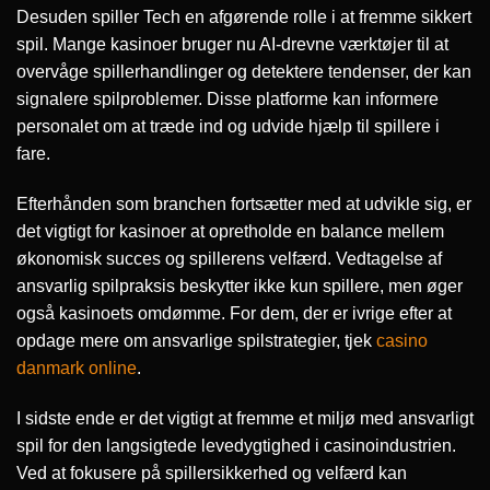
Desuden spiller Tech en afgørende rolle i at fremme sikkert
spil. Mange kasinoer bruger nu AI-drevne værktøjer til at
overvåge spillerhandlinger og detektere tendenser, der kan
signalere spilproblemer. Disse platforme kan informere
personalet om at træde ind og udvide hjælp til spillere i
fare.
Efterhånden som branchen fortsætter med at udvikle sig, er
det vigtigt for kasinoer at opretholde en balance mellem
økonomisk succes og spillerens velfærd. Vedtagelse af
ansvarlig spilpraksis beskytter ikke kun spillere, men øger
også kasinoets omdømme. For dem, der er ivrige efter at
opdage mere om ansvarlige spilstrategier, tjek
casino
danmark online
.
I sidste ende er det vigtigt at fremme et miljø med ansvarligt
spil for den langsigtede levedygtighed i casinoindustrien.
Ved at fokusere på spillersikkerhed og velfærd kan