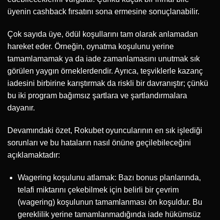
üyenin cashback fırsatını sona ermesine sonuçlanabilir.
Çok sayıda üye, ödül koşullarını tam olarak anlamadan
hareket eder. Örneğin, oynatma koşulunu yerine
tamamlamamak ya da iade zamanlamasını unutmak sık
görülen yaygın örneklerdendir. Ayrıca, teşviklerle kazanç
iadesini birbirine karıştırmak da riskli bir davranıştır; çünkü
bu iki program bağımsız şartlara ve şartlandırmalara
dayanır.
Devamındaki özet, Rokubet oyuncularının en sık işlediği
sorunları ve bu hataların nasıl önüne geçilebileceğini
açıklamaktadır:
Wagering koşulunu atlamak: Bazı bonus planlarında,
telafi miktarını çekebilmek için belirli bir çevrim
(wagering) koşulunun tamamlanması ön koşuldur. Bu
gereklilik yerine tamamlanmadığında iade hükümsüz