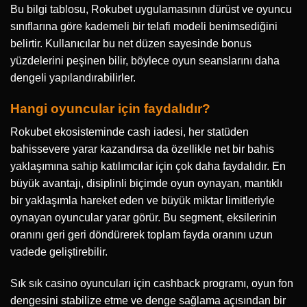
Bu bilgi tablosu, Rokubet uygulamasının dürüst ve oyuncu
sınıflarına göre kademeli bir telafi modeli benimsediğini
belirtir. Kullanıcılar bu net düzen sayesinde bonus
yüzdelerini peşinen bilir, böylece oyun seanslarını daha
dengeli yapılandırabilirler.
Hangi oyuncular için faydalıdır?
Rokubet ekosisteminde cash iadesi, her statüden
bahissevere yarar kazandırsa da özellikle net bir bahis
yaklaşımına sahip katılımcılar için çok daha faydalıdır. En
büyük avantajı, disiplinli biçimde oyun oynayan, mantıklı
bir yaklaşımla hareket eden ve büyük miktar limitleriyle
oynayan oyuncular yarar görür. Bu segment, eksilerinin
oranını geri geri döndürerek toplam fayda oranını uzun
vadede geliştirebilir.
Sık sık casino oyuncuları için cashback programı, oyun fon
dengesini stabilize etme ve denge sağlama açısından bir