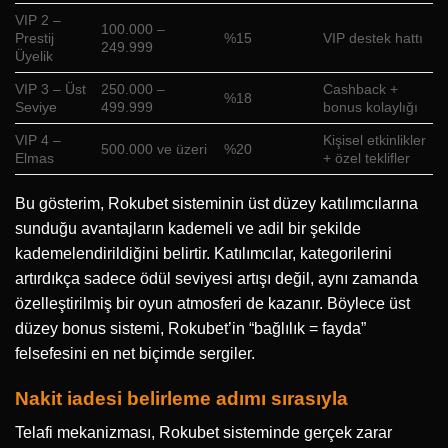
VIP 2 –
100.000 –
Prestij
%15
VIP destek hattı
249.999
Üyelik
VIP 3 – Üst
250.000 –
Cashback +
%18
Seviye
499.999
bonus kolaylığı
VIP 4 –
Kişisel etkinlikler
500.000 ve üzeri
%20
Elmas
+ özel teklifler
Bu gösterim, Rokubet sisteminin üst düzey katılımcılarına
sunduğu avantajların kademeli ve adil bir şekilde
kademelendirildiğini belirtir. Katılımcılar, kategorilerini
artırdıkça sadece ödül seviyesi artışı değil, aynı zamanda
özelleştirilmiş bir oyun atmosferi de kazanır. Böylece üst
düzey bonus sistemi, Rokubet’in “bağlılık = fayda”
felsefesini en net biçimde sergiler.
Nakit iadesi belirleme adımı sırasıyla
Telafi mekanizması, Rokubet sisteminde gerçek zarar