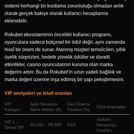
sistemi herhangi bir kısıtlama zorunluluğu olmadan anlık
olarak gerçek bakiye olarak kullanıcı hesaplarına
eklenebilir.
Rokubet ekosisteminin öncelikli kullanıcı programı,
oyunculara sadece bütçesel bir ödül değil, aynı zamanda
hissî bir önem de sunar. Atanmış müşteri temsilcileri, yıllık
üyelik sürprizleri, hedefe yönelik ödüller ve davetli
etkinlikler, casino oyuncularının kuruma olan marka
değerini artırır. Bu da Rokubet’in uzun vadeli bağlılık ve
marka değeri üzerine inşa edilmiş bir yapı pekiştirmesini.
VIP seviyeleri ve telafi oranları
VIP
Aylık Minimum
Geri Ödeme
Ödül Avantajları
Kategori
Bahis Miktarı (₺)
Yüzdesi (%)
Haftalık
VIP 1 –
50.000 – 99.999
%10
kampanya
Temel VIP
fırsatları