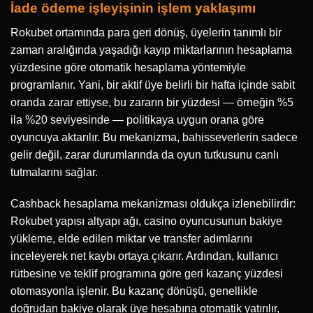
İade ödeme işleyişinin işlem yaklaşımı
Rokubet ortamında para geri dönüş, üyelerin tanımlı bir
zaman aralığında yaşadığı kayıp miktarlarının hesaplama
yüzdesine göre otomatik hesaplama yöntemiyle
programlanır. Yani, bir aktif üye belirli bir hafta içinde sabit
oranda zarar ettiyse, bu zararın bir yüzdesi — örneğin %5
ila %20 seviyesinde — politikaya uygun orana göre
oyuncuya aktarılır. Bu mekanizma, bahisseverlerin sadece
gelir değil, zarar durumlarında da oyun tutkusunu canlı
tutmalarını sağlar.
Cashback hesaplama mekanizması oldukça izlenebilirdir:
Rokubet yapısı altyapı ağı, casino oyuncusunun bakiye
yükleme, elde edilen miktar ve transfer adımlarını
inceleyerek net kaybı ortaya çıkarır. Ardından, kullanıcı
rütbesine ve teklif programına göre geri kazanç yüzdesi
otomasyonla işlenir. Bu kazanç dönüşü, genellikle
doğrudan bakiye olarak üye hesabına otomatik yatırılır,