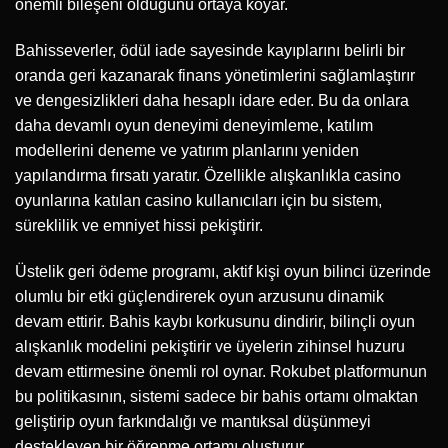
önemli bileşeni olduğunu ortaya koyar.
Bahisseverler, ödül iade sayesinde kayıplarını belirli bir
oranda geri kazanarak finans yönetimlerini sağlamlaştırır
ve dengesizlikleri daha hesaplı idare eder. Bu da onlara
daha devamlı oyun deneyimi deneyimleme, katılım
modellerini deneme ve yatırım planlarını yeniden
yapılandırma fırsatı yaratır. Özellikle alışkanlıkla casino
oyunlarına katılan casino kullanıcıları için bu sistem,
süreklilik ve emniyet hissi pekiştirir.
Üstelik geri ödeme programı, aktif kişi oyun bilinci üzerinde
olumlu bir etki güçlendirerek oyun arzusunu dinamik
devam ettirir. Bahis kaybı korkusunu dindirir, bilinçli oyun
alışkanlık modelini pekiştirir ve üyelerin zihinsel huzuru
devam ettirmesine önemli rol oynar. Rokubet platformunun
bu politikasının, sistemi sadece bir bahis ortamı olmaktan
geliştirip oyun farkındalığı ve mantıksal düşünmeyi
destekleyen bir öğrenme ortamı oluşturur.