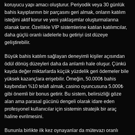
koruyucu yapı amacı oluşturur. Periyodik veya 30 günlük
bahis kayıplarının bir parçasını geri almak, onların katılım
isteğini aktif korur ve yeni yaklaşımlar oluşturmalarına
olanak tanır. Özellikle VIP sistemlerine katılan katılımcılar,
daha güçlü oranlı iadelerle bu getiriyi üst düzeye
geliştirebilir.
Büyük bahis katılım sağlayan deneyimli kişiler açısından
ödül dönüş düzeyleri daha da anlamlı hale oluşur. Çünkü
kayda değer miktarlarda küçük yüzdelik geri ödemeler bile
yüksek kazançlara erişebilir. Örneğin, 50.000₺ bahis
kaybından %10 telafi almak, casino oyuncusuna 5.000₺
gibi önemli bir bonus getirir. Bu sistem, belirsizliği göze
alan ama parasal gücünü dengeli olarak idare eden
profesyonel kullanıcılar için sistemin stratejik bir araç
haline evrilmesini.
Bununla birlikte ilk kez oynayanlar da mütevazı oranlı