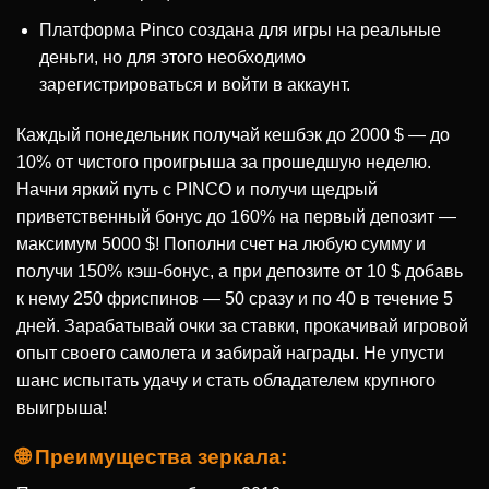
Платформа Pinco создана для игры на реальные
деньги, но для этого необходимо
зарегистрироваться и войти в аккаунт.
Каждый понедельник получай кешбэк до 2000 $ — до
10% от чистого проигрыша за прошедшую неделю.
Начни яркий путь с PINCO и получи щедрый
приветственный бонус до 160% на первый депозит —
максимум 5000 $! Пополни счет на любую сумму и
получи 150% кэш-бонус, а при депозите от 10 $ добавь
к нему 250 фриспинов — 50 сразу и по 40 в течение 5
дней. Зарабатывай очки за ставки, прокачивай игровой
опыт своего самолета и забирай награды. Не упусти
шанс испытать удачу и стать обладателем крупного
выигрыша!
🌐 Преимущества зеркала: