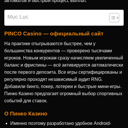
автоматов и быстрый процесс выплат.
Mục Lục
PINCO Casino — официальный сайт
На практике отыгрываются быстрее, чем у
большинства конкурентов — проверено тысячами
игроков. Новым игрокам сразу начисляем увеличенный
баланс и фриспины — всё активируется автоматически
после первого депозита. Все игры сертифицированы и
регулярно проходят независимый аудит RNG.
Добавили бинго, покер, лотереи и быстрые мини-игры.
Пинко Казино предлагает огромный выбор спортивных
событий для ставок.
О Пинко Казино
Именно поэтому разработано удобное Android-