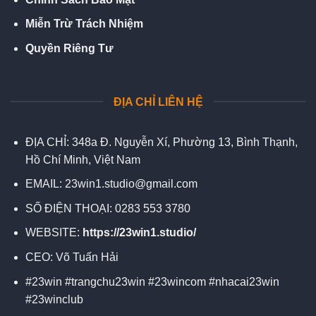
Miễn Trừ Trách Nhiệm
Quyền Riêng Tư
ĐỊA CHỈ LIÊN HỆ
ĐỊA CHỈ:
348a Đ. Nguyễn Xí, Phường 13, Bình Thạnh,
Hồ Chí Minh, Việt Nam
EMAIL:
23win1.studio@gmail.com
SỐ ĐIỆN THOẠI:
0283 553 3780
WEBSITE:
https://23win1.studio/
CEO:
Võ Tuấn Hải
#23win #trangchu23win #23wincom #nhacai23win
#23winclub