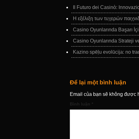
Il Futuro dei Casinò: Innovaz
Η εξέλιξη των τυχερών παιχνι
Casino Oyunlarında Başarı İçin
Casino Oyunlarında Strateji ve
Kazino spēļu evolūcija: no tra
Để lại một bình luận
Email của bạn sẽ không được hi
Bình luận
*