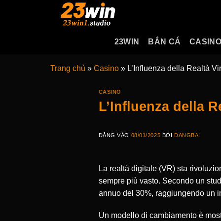
Bỏ
qua
nội
23WIN
BẮN CÁ
CASIN
dung
Trang chủ
»
Casino
»
L’Influenza della Realtà V
CASINO
L’Influenza della R
ĐĂNG VÀO
08/01/2025
BỞI
DANGBAI
La realtà digitale (VR) sta rivolu
sempre più vasto. Secondo un studio
annuo del 30%, raggiungendo un imp
Un modello di cambiamento è mostra