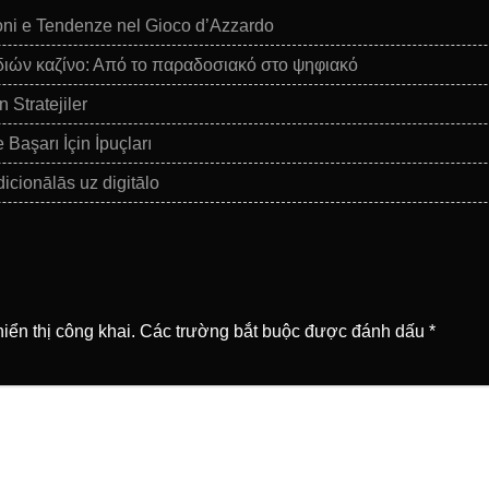
ioni e Tendenze nel Gioco d’Azzardo
διών καζίνο: Από το παραδοσιακό στο ψηφιακό
 Stratejiler
 Başarı İçin İpuçları
dicionālās uz digitālo
ển thị công khai.
Các trường bắt buộc được đánh dấu
*