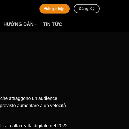
Đăng Ký
Đăng nhập
HƯỚNG DẪN
TIN TỨC
e che attraggono un audience
 previsto aumentare a un velocità
ata alla realtà digitale nel 2022.