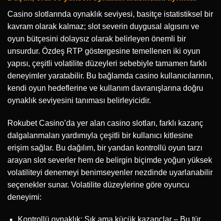
Casino slotlarında oynaklık seviyesi, basitçe istatistiksel bir
kavram olarak kalmaz; slot severin duygusal algısını ve
oyun bütçesini dolaysız olarak belirleyen önemli bir
unsurdur. Özdeş RTP göstergesine temellenen iki oyun
yapısı, çeşitli volatilite düzeyleri sebebiyle tamamen farklı
deneyimler yaratabilir. Bu bağlamda casino kullanıcılarının,
kendi oyun hedeflerine ve kullanım davranışlarına doğru
oynaklık seviyesini tanıması belirleyicidir.
Rokubet Casino’da yer alan casino slotları, farklı kazanç
dalgalanmaları yardımıyla çeşitli bir kullanıcı kitlesine
erişim sağlar. Bu dağılım, bir yandan kontrollü oyun tarzı
arayan slot severler hem de belirgin biçimde yoğun yüksek
volatiliteyi denemeyi benimseyenler nezdinde uyarlanabilir
seçenekler sunar. Volatilite düzeylerine göre oyuncu
deneyimi:
Kontrollü oynaklık: Sık ama küçük kazançlar – Bu tür