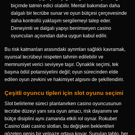
biçimde tatmin edici olabilir. Mental bakımdan daha
dalgalı bir tecrübe sunar ve oyun bütçesi çerçevesinde
daha kontrollü yaklaşım sergilemeyi talep eder.
Deneyimli ve dalgalı yapıyı benimseyen casino
oyuncuları açısından daha uygun kabul edilir.
Bu risk katmanları arasındaki ayrımları sağlıklı kavramak,
oyunsal tecrübeyi nispeten tahmin edilebilir ve
memnuniyet verici seviyeye taşır. Oynaklık seçimi, tek
başına ödül potansiyelini değil; oyun sürecinden elde
edilen oyun zevkini ve hakimiyet algısını de şekillendirir.
Çeşitli oyuncu tipleri için slot oyunu seçimi
Slot belirleme süreci planlanırken casino oyuncusunun
tecrübe düzeyi yanı sıra oyun amacı, risk dayanımı ve
bütçe disiplini aynı zamanda etkili rol oynar. Rokubet
Casino’daki casino slotları, bu değişken beklentileri
gözeten geniş bir yelpaze ortaya koyar. Sunulan tablo, her