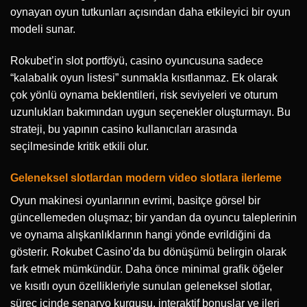
oynayan oyun tutkunları açısından daha etkileyici bir oyun
modeli sunar.
Rokubet’in slot portföyü, casino oyuncusuna sadece
“kalabalık oyun listesi” sunmakla kısıtlanmaz. Ek olarak
çok yönlü oynama beklentileri, risk seviyeleri ve oturum
uzunlukları bakımından uygun seçenekler oluşturmayı. Bu
strateji, bu yapının casino kullanıcıları arasında
seçilmesinde kritik etkili olur.
Geleneksel slotlardan modern video slotlara ilerleme
Oyun makinesi oyunlarının evrimi, basitçe görsel bir
güncellemeden oluşmaz; bir yandan da oyuncu taleplerinin
ve oynama alışkanlıklarının hangi yönde evrildiğini da
gösterir. Rokubet Casino’da bu dönüşümü belirgin olarak
fark etmek mümkündür. Daha önce minimal grafik öğeler
ve kısıtlı oyun özellikleriyle sunulan geleneksel slotlar,
süreç içinde senaryo kurgusu, interaktif bonuslar ve ileri