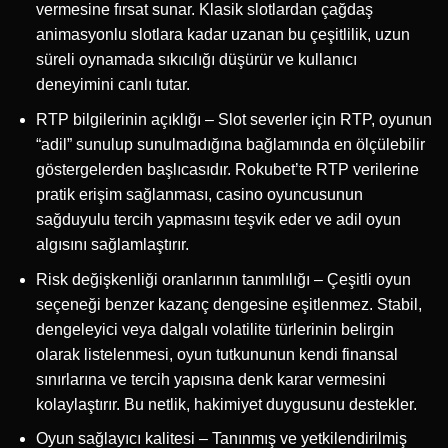
vermesine fırsat sunar. Klasik slotlardan çağdaş
animasyonlu slotlara kadar uzanan bu çeşitlilik, uzun
süreli oynamada sıkıcılığı düşürür ve kullanıcı
deneyimini canlı tutar.
RTP bilgilerinin açıklığı – Slot severler için RTP, oyunun
“adil” sunulup sunulmadığına bağlamında en ölçülebilir
göstergelerden başlıcasıdır. Rokubet’te RTP verilerine
pratik erişim sağlanması, casino oyuncusunun
sağduyulu tercih yapmasını teşvik eder ve adil oyun
algısını sağlamlaştırır.
Risk değişkenliği oranlarının tanımlılığı – Çeşitli oyun
seçeneği benzer kazanç dengesine eşitlenmez. Stabil,
dengeleyici veya dalgalı volatilite türlerinin belirgin
olarak listelenmesi, oyun tutkununun kendi finansal
sınırlarına ve tercih yapısına denk karar vermesini
kolaylaştırır. Bu netlik, hakimiyet duygusunu destekler.
Oyun sağlayıcı kalitesi – Tanınmış ve yetkilendirilmiş