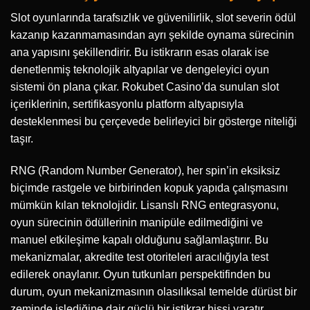
Slot oyunlarında tarafsızlık ve güvenilirlik, slot severin ödül
kazanıp kazanmamasından ayrı şekilde oynama sürecinin
ana yapısını şekillendirir. Bu istikrarın esas olarak ise
denetlenmiş teknolojik altyapılar ve dengeleyici oyun
sistemi ön plana çıkar. Rokubet Casino’da sunulan slot
içeriklerinin, sertifikasyonlu platform altyapısıyla
desteklenmesi bu çerçevede belirleyici bir gösterge niteliği
taşır.
RNG (Random Number Generator), her spin’in eksiksiz
biçimde rastgele ve birbirinden kopuk yapıda çalışmasını
mümkün kılan teknolojidir. Lisanslı RNG entegrasyonu,
oyun sürecinin ödüllerinin manipüle edilmediğini ve
manuel etkileşime kapalı olduğunu sağlamlaştırır. Bu
mekanizmalar, akredite test otoriteleri aracılığıyla test
edilerek onaylanır. Oyun tutkunları perspektifinden bu
durum, oyun mekanizmasının olasılıksal temelde dürüst bir
zeminde işlediğine dair güçlü bir istikrar hissi yaratır.