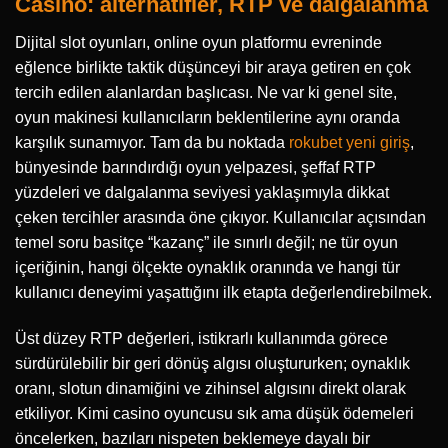
Casino: alternatifler, RTP ve dalgalanma
Dijital slot oyunları, online oyun platformu evreninde
eğlence birlikte taktik düşünceyi bir araya getiren en çok
tercih edilen alanlardan başlıcası. Ne var ki genel site,
oyun makinesi kullanıcıların beklentilerine aynı oranda
karşılık sunamıyor. Tam da bu noktada
rokubet yeni giriş
,
bünyesinde barındırdığı oyun yelpazesi, şeffaf RTP
yüzdeleri ve dalgalanma seviyesi yaklaşımıyla dikkat
çeken tercihler arasında öne çıkıyor. Kullanıcılar açısından
temel soru basitçe “kazanç” ile sınırlı değil; ne tür oyun
içeriğinin, hangi ölçekte oynaklık oranında ve hangi tür
kullanıcı deneyimi yaşattığını ilk etapta değerlendirebilmek.
Üst düzey RTP değerleri, istikrarlı kullanımda görece
sürdürülebilir bir geri dönüş algısı oluştururken; oynaklık
oranı, slotun dinamiğini ve zihinsel algısını direkt olarak
etkiliyor. Kimi casino oyuncusu sık ama düşük ödemeleri
öncelerken, bazıları nispeten beklemeye dayalı bir