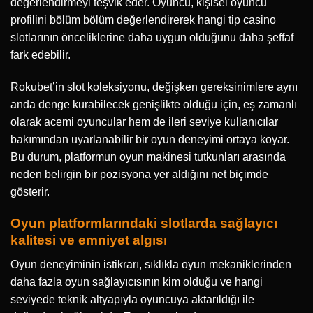
değerlendirmeyi teşvik eder. Oyuncu, kişisel oyuncu
profilini bölüm bölüm değerlendirerek hangi tip casino
slotlarının önceliklerine daha uygun olduğunu daha şeffaf
fark edebilir.
Rokubet’in slot koleksiyonu, değişken gereksinimlere aynı
anda denge kurabilecek genişlikte olduğu için, eş zamanlı
olarak acemi oyuncular hem de ileri seviye kullanıcılar
bakımından uyarlanabilir bir oyun deneyimi ortaya koyar.
Bu durum, platformun oyun makinesi tutkunları arasında
neden belirgin bir pozisyona yer aldığını net biçimde
gösterir.
Oyun platformlarındaki slotlarda sağlayıcı
kalitesi ve emniyet algısı
Oyun deneyiminin istikrarı, sıklıkla oyun mekaniklerinden
daha fazla oyun sağlayıcısının kim olduğu ve hangi
seviyede teknik altyapıyla oyuncuya aktarıldığı ile