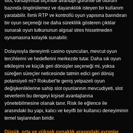
slot, varsayımsal biçimde avantajlı görünse de oturum
bazında öngörülemez ve dayanıklılık isteyen bir kullanım
yaratabilir. Ilımlı RTP ve kontrollü oyun yapısına barındıran
bir oyun seçeneği ise daha süreklilik gösteren çıktılar
sunarak oyun tutkununun algısal stres hissetmeden
oynamasına kolaylık sunabilir.
Dolayısıyla deneyimli casino oyuncuları, mevcut oyun
tercihlerini ve hedeflerini merkezde tutar. Daha sık oyun
etkileşimi ve küçük geri dönüşler seçeneği mi, yoksa
süreğen süreçler neticesinde tatmin edici geri dönüş
potansiyeli mi? Rokubet’te geniş yelpazeli oyun
değişkenliklerine sahip slot oyunlarının mevcudiyeti, slot
severlerin bu dengeyi kişisel avantajlarına
yönetebilmesine olanak tanır. Risk ile eğlence ile
arasındaki bu yapı, kalıcı ve keyifli bir kullanıcı deneyiminin
temel taşlarından biridir.
Düşük, orta ve yüksek oynaklık arasındaki ayrımlar