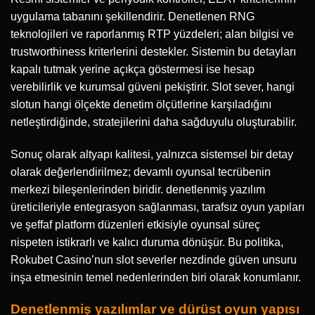
uygulama tabanını şekillendirir. Denetlenen RNG
teknolojileri ve raporlanmış RTP yüzdeleri; alan bilgisi ve
trustworthiness kriterlerini destekler. Sistemin bu detayları
kapalı tutmak yerine açıkça göstermesi ise hesap
verebilirlik ve kurumsal güveni pekiştirir. Slot sever, hangi
slotun hangi ölçekte denetim ölçütlerine karşıladığını
netleştirdiğinde, stratejilerini daha sağduyulu oluşturabilir.
Sonuç olarak altyapı kalitesi, yalnızca sistemsel bir detay
olarak değerlendirilmez; devamlı oyunsal tecrübenin
merkezi bileşenlerinden biridir. denetlenmiş yazılım
üreticileriyle entegrasyon sağlanması, tarafsız oyun yapıları
ve şeffaf platform düzenleri etkisiyle oyunsal süreç
nispeten istikrarlı ve kalıcı duruma dönüşür. Bu politika,
Rokubet Casino’nun slot severler nezdinde güven unsuru
inşa etmesinin temel nedenlerinden biri olarak konumlanır.
Denetlenmiş yazılımlar ve dürüst oyun yapısı