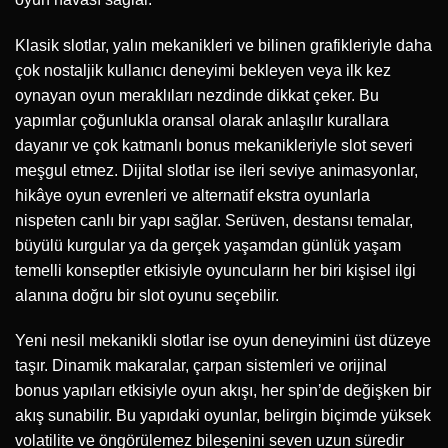
Klasik slotlar, yalın mekanikleri ve bilinen grafikleriyle daha
çok nostaljik kullanıcı deneyimi bekleyen veya ilk kez
oynayan oyun meraklıları nezdinde dikkat çeker. Bu
yapımlar çoğunlukla oransal olarak anlaşılır kurallara
dayanır ve çok katmanlı bonus mekanikleriyle slot severi
meşgul etmez. Dijital slotlar ise ileri seviye animasyonlar,
hikâye oyun evrenleri ve alternatif ekstra oyunlarla
nispeten canlı bir yapı sağlar. Serüven, destansı temalar,
büyülü kurgular ya da gerçek yaşamdan günlük yaşam
temelli konseptler etkisiyle oyuncuların her biri kişisel ilgi
alanına doğru bir slot oyunu seçebilir.
Yeni nesil mekanikli slotlar ise oyun deneyimini üst düzeye
taşır. Dinamik makaralar, çarpan sistemleri ve orijinal
bonus yapıları etkisiyle oyun akışı, her spin’de değişken bir
akış sunabilir. Bu yapıdaki oyunlar, belirgin biçimde yüksek
volatilite ve öngörülemez bileşenini seven uzun süredir