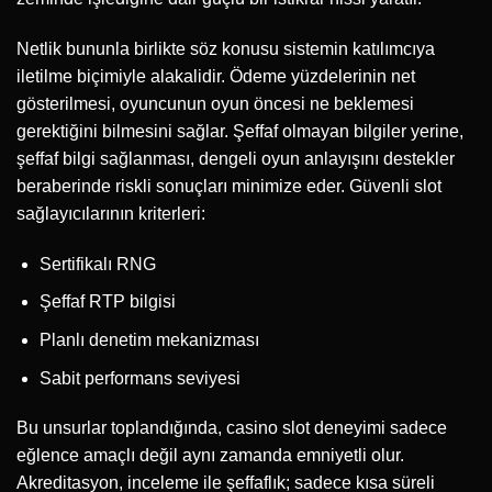
Netlik bununla birlikte söz konusu sistemin katılımcıya
iletilme biçimiyle alakalidir. Ödeme yüzdelerinin net
gösterilmesi, oyuncunun oyun öncesi ne beklemesi
gerektiğini bilmesini sağlar. Şeffaf olmayan bilgiler yerine,
şeffaf bilgi sağlanması, dengeli oyun anlayışını destekler
beraberinde riskli sonuçları minimize eder. Güvenli slot
sağlayıcılarının kriterleri:
Sertifikalı RNG
Şeffaf RTP bilgisi
Planlı denetim mekanizması
Sabit performans seviyesi
Bu unsurlar toplandığında, casino slot deneyimi sadece
eğlence amaçlı değil aynı zamanda emniyetli olur.
Akreditasyon, inceleme ile şeffaflık; sadece kısa süreli