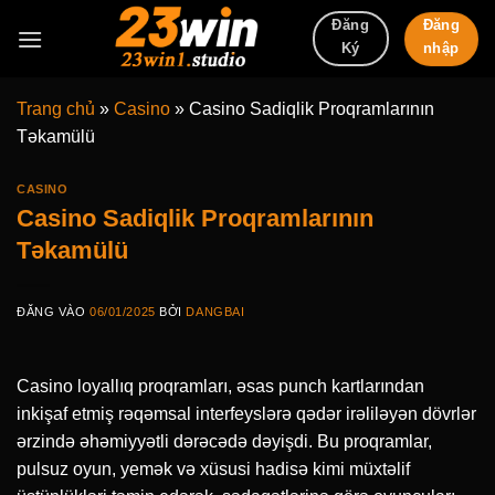
Bỏ
Đăng
Đăng
qua
nhập
Ký
nội
dung
Trang chủ
»
Casino
»
Casino Sadiqlik Proqramlarının
Təkamülü
CASINO
Casino Sadiqlik Proqramlarının
Təkamülü
ĐĂNG VÀO
06/01/2025
BỞI
DANGBAI
Casino loyallıq proqramları, əsas punch kartlarından
inkişaf etmiş rəqəmsal interfeyslərə qədər irəliləyən dövrlər
ərzində əhəmiyyətli dərəcədə dəyişdi. Bu proqramlar,
pulsuz oyun, yemək və xüsusi hadisə kimi müxtəlif