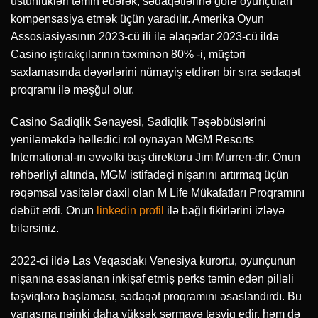
üstünlükləri təmin edərək, sədaqətlərinə görə oyunçuları
kompensasiya etmək üçün yaradılır. Amerika Oyun
Assosiasiyasının 2023-cü ili ilə əlaqədar 2023-cü ildə
Casino iştirakçılarının təxminən 80% -i, müştəri
saxlamasında dəyərlərini nümayiş etdirən bir sıra sədaqət
proqramı ilə məşğul olur.
Casino Sadiqlik Sənayesi, Sadiqlik Təşəbbüslərini
yeniləməkdə həlledici rol oynayan MGM Resorts
International-ın əvvəlki baş direktoru Jim Murren-dir. Onun
rəhbərliyi altında, MGM istifadəçi nişanını artırmaq üçün
rəqəmsal vasitələr daxil olan M Life Mükafatları Proqramını
debüt etdi. Onun
linkedin profil
ilə bağlı fikirlərini izləyə
bilərsiniz.
2022-ci ildə Las Veqasdakı Venesiya kurortu, oyunçunun
nişanına əsaslanan inkişaf etmiş perks təmin edən pilləli
təşviqlərə başlaması, sədaqət proqramını əsaslandırdı. Bu
yanaşma nəinki daha yüksək sərmayə təşviq edir, həm də