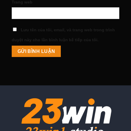
Trang web
Lưu tên của tôi, email, và trang web trong trình
duyệt này cho lần bình luận kế tiếp của tôi.