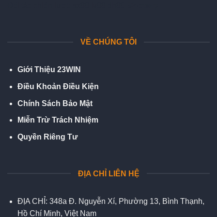
Đối tác chiến lượt:
sx88
lv88
dh88
92lottery
VỀ CHÚNG TÔI
Giới Thiệu 23WIN
Điều Khoản Điều Kiện
Chính Sách Bảo Mật
Miễn Trừ Trách Nhiệm
Quyền Riêng Tư
ĐỊA CHỈ LIÊN HỆ
ĐỊA CHỈ:
348a Đ. Nguyễn Xí, Phường 13, Bình Thạnh,
Hồ Chí Minh, Việt Nam