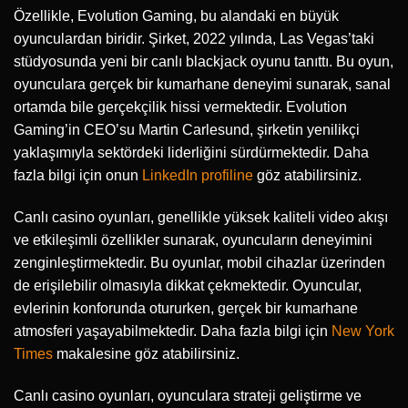
Özellikle, Evolution Gaming, bu alandaki en büyük
oyunculardan biridir. Şirket, 2022 yılında, Las Vegas’taki
stüdyosunda yeni bir canlı blackjack oyunu tanıttı. Bu oyun,
oyunculara gerçek bir kumarhane deneyimi sunarak, sanal
ortamda bile gerçekçilik hissi vermektedir. Evolution
Gaming’in CEO’su Martin Carlesund, şirketin yenilikçi
yaklaşımıyla sektördeki liderliğini sürdürmektedir. Daha
fazla bilgi için onun
LinkedIn profiline
göz atabilirsiniz.
Canlı casino oyunları, genellikle yüksek kaliteli video akışı
ve etkileşimli özellikler sunarak, oyuncuların deneyimini
zenginleştirmektedir. Bu oyunlar, mobil cihazlar üzerinden
de erişilebilir olmasıyla dikkat çekmektedir. Oyuncular,
evlerinin konforunda otururken, gerçek bir kumarhane
atmosferi yaşayabilmektedir. Daha fazla bilgi için
New York
Times
makalesine göz atabilirsiniz.
Canlı casino oyunları, oyunculara strateji geliştirme ve