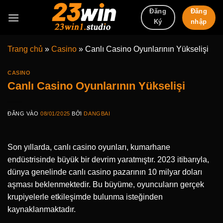
Bỏ
Đăng
Đăng
qua
nhập
Ký
nội
dung
Trang chủ
»
Casino
»
Canlı Casino Oyunlarının Yükselişi
CASINO
Canlı Casino Oyunlarının Yükselişi
ĐĂNG VÀO
08/01/2025
BỞI
DANGBAI
Son yıllarda, canlı casino oyunları, kumarhane
endüstrisinde büyük bir devrim yaratmıştır. 2023 itibarıyla,
dünya genelinde canlı casino pazarının 10 milyar doları
aşması beklenmektedir. Bu büyüme, oyuncuların gerçek
krupiyelerle etkileşimde bulunma isteğinden
kaynaklanmaktadır.