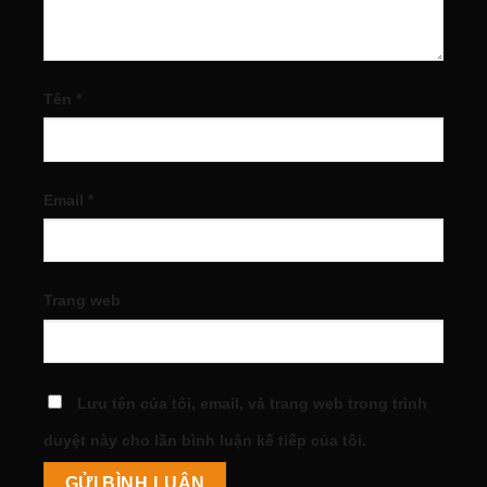
Tên
*
Email
*
Trang web
Lưu tên của tôi, email, và trang web trong trình
duyệt này cho lần bình luận kế tiếp của tôi.