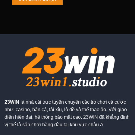
23WIN
là nhà cái trực tuyến chuyên các trò chơi cá cược
như: casino, bắn cá, tài xỉu, lô đề và thể thao ảo. Với giao
diện hiện đại, hệ thống bảo mật cao, 23WIN đã khẳng định
vị thế là sân chơi hàng đầu tại khu vực châu Á