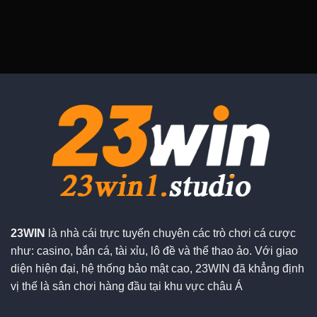
23WIN
là nhà cái trực tuyến chuyên các trò chơi cá cược
như: casino, bắn cá, tài xỉu, lô đề và thể thao ảo. Với giao
diện hiện đại, hệ thống bảo mật cao, 23WIN đã khẳng định
vị thế là sân chơi hàng đầu tại khu vực châu Á