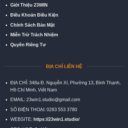
Giới Thiệu 23WIN
Điều Khoản Điều Kiện
Chính Sách Bảo Mật
Miễn Trừ Trách Nhiệm
Quyền Riêng Tư
ĐỊA CHỈ LIÊN HỆ
ĐỊA CHỈ:
348a Đ. Nguyễn Xí, Phường 13, Bình Thạnh,
Hồ Chí Minh, Việt Nam
EMAIL:
23win1.studio@gmail.com
SỐ ĐIỆN THOẠI:
0283 553 3780
WEBSITE:
https://23win1.studio/