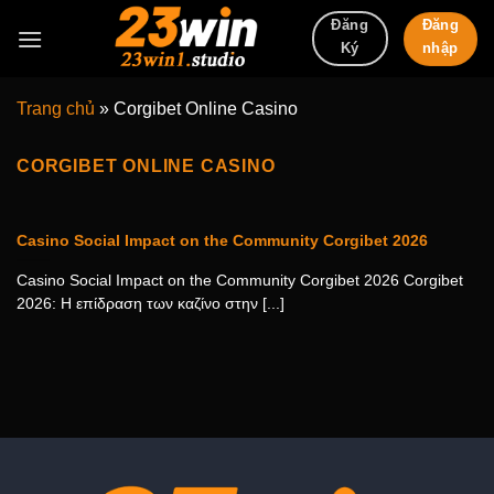
Bỏ
Đăng
Đăng
qua
nhập
Ký
nội
dung
Trang chủ
»
Corgibet Online Casino
CORGIBET ONLINE CASINO
Casino Social Impact on the Community Corgibet 2026
Casino Social Impact on the Community Corgibet 2026 Corgibet
2026: Η επίδραση των καζίνο στην [...]