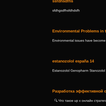
ssfdhsdfhs
sfdhgsdfhsfdhdsfh
Environmental Problems in 
Environmental issues have become on
estanozolol españa 14
Estanozolol Genopharm Stanozolol 1
Разработка эффективной 
🔍 Что такое up x онлайн страте