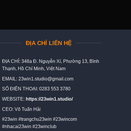
ĐỊA CHỈ LIÊN HỆ
ĐỊA CHỈ:
348a Đ. Nguyễn Xí, Phường 13, Bình
Thạnh, Hồ Chí Minh, Việt Nam
EMAIL:
23win1.studio@gmail.com
SỐ ĐIỆN THOẠI:
0283 553 3780
WEBSITE:
https://23win1.studio/
CEO:
Võ Tuấn Hải
#23win #trangchu23win #23wincom
#nhacai23win #23winclub