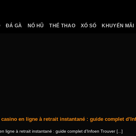
O
ĐÁ GÀ
NỔ HŨ
THỂ THAO
XỔ SỐ
KHUYẾN MÃI
casino en ligne à retrait instantané : guide complet d’In
 ligne à retrait instantané : guide complet d’Infoen Trouver [...]