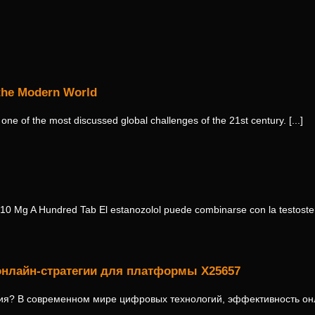
the Modern World
e of the most discussed global challenges of the 21st century. [...]
0 Mg A Hundred Tab El estanozolol puede combinarse con la testostero
онлайн-стратегии для платформы X25657
гия? В современном мире цифровых технологий, эффективность онла